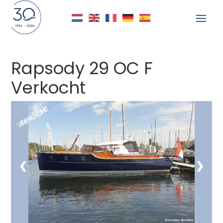
Rapsody 29 OC F
Delen
Verkocht
VERKOCHT
Verkocht
❮
❯