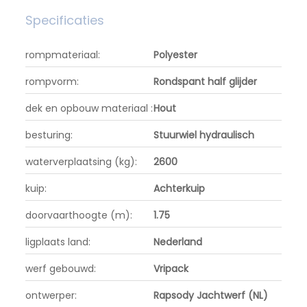
Specificaties
rompmateriaal:
Polyester
rompvorm:
Rondspant half glijder
dek en opbouw materiaal :
Hout
besturing:
Stuurwiel hydraulisch
waterverplaatsing (kg):
2600
kuip:
Achterkuip
doorvaarthoogte (m):
1.75
ligplaats land:
Nederland
werf gebouwd:
Vripack
ontwerper:
Rapsody Jachtwerf (NL)