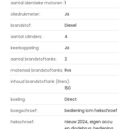
aantal identieke motoren :
1
oliedrukmeter:
Ja
brandstof:
Diesel
aantal cilinders:
4
keerkoppeling:
Ja
aantal brandstoftanks:
2
materiaal brandstoftanks:
Rvs
inhoud brandstoftank (liters):
150
koeling:
Direct
boegschroef:
bediening icm hekschroef
hekschroef:
nieuw 2024, eigen accu
en diodebrug, bediening