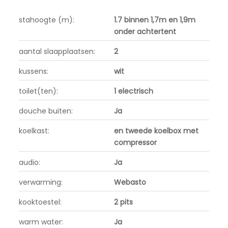
stahoogte (m):
1.7 binnen 1,7m en 1,9m
onder achtertent
aantal slaapplaatsen:
2
kussens:
wit
toilet(ten):
1 electrisch
douche buiten:
Ja
koelkast:
en tweede koelbox met
compressor
audio:
Ja
verwarming:
Webasto
kooktoestel:
2 pits
warm water:
Ja