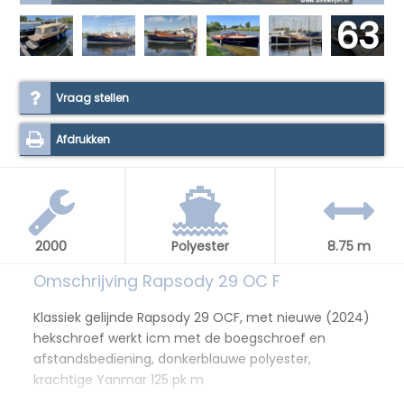
63
Vraag stellen
Afdrukken
2000
Polyester
8.75 m
Omschrijving Rapsody 29 OC F
Klassiek gelijnde Rapsody 29 OCF, met nieuwe (2024)
hekschroef werkt icm met de boegschroef en
afstandsbediening, donkerblauwe polyester,
krachtige Yanmar 125 pk m