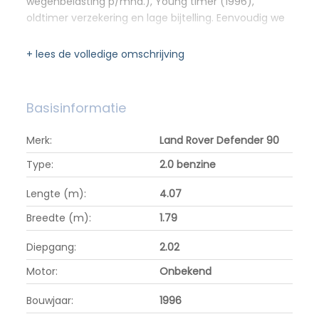
wegenbelasting p/mnd.), Young timer (1996),
oldtimer verzekering en lage bijtelling. Eenvoudig we
+ lees de volledige omschrijving
Basisinformatie
Merk:
Land Rover Defender 90
Type:
2.0 benzine
Lengte (m):
4.07
Breedte (m):
1.79
Diepgang:
2.02
Motor:
Onbekend
Bouwjaar:
1996