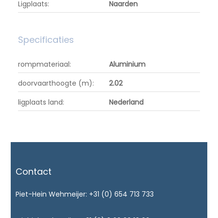
Ligplaats:
Naarden
Specificaties
rompmateriaal:
Aluminium
doorvaarthoogte (m):
2.02
ligplaats land:
Nederland
Contact
Piet-Hein Wehmeijer:
+31 (0) 654 713 733