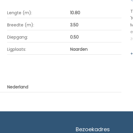
T
Lengte (m):
10.80
'
Breedte (m):
3.50
M
e
Diepgang:
0.50
z
Ligplaats:
Naarden
+
Nederland
Bezoekadres