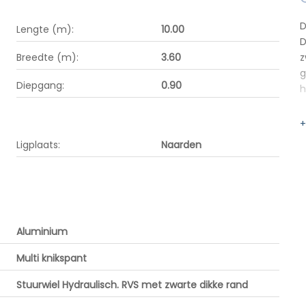
D
Lengte (m):
10.00
D
Breedte (m):
3.60
z
g
Diepgang:
0.90
h
+
Ligplaats:
Naarden
Aluminium
Multi knikspant
Stuurwiel Hydraulisch. RVS met zwarte dikke rand