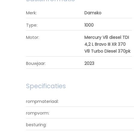
Merk:
Damsko
Type:
1000
Motor:
Mercury V8 diesel TDI
4,2 L Bravo III XR 370
V8 Turbo Diesel 370pk
Bouwjaar:
2023
Specificaties
rompmateriaal:
rompvorm:
besturing: