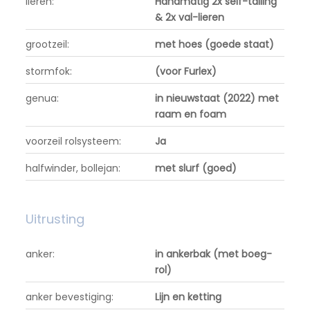
lieren:
Handmatig 2x self-tailing
& 2x val-lieren
grootzeil:
met hoes (goede staat)
stormfok:
(voor Furlex)
genua:
in nieuwstaat (2022) met
raam en foam
voorzeil rolsysteem:
Ja
halfwinder, bollejan:
met slurf (goed)
Uitrusting
anker:
in ankerbak (met boeg-
rol)
anker bevestiging:
Lijn en ketting