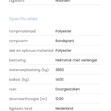
Ligplaats:
Naarden
Specificaties
rompmateriaal:
Polyester
rompvorm:
Rondspant
dek en opbouw materiaal :
Polyester
besturing:
Helmstok met verlenger
waterverplaatsing (kg):
3650
ballast (kg):
1400
roer:
Doorgestoken
doorvaarthoogte (m):
12.50
ligplaats land:
Nederland