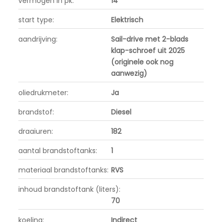
vermogen in pk:
14
start type:
Elektrisch
aandrijving:
Sail-drive met 2-blads
klap-schroef uit 2025
(originele ook nog
aanwezig)
oliedrukmeter:
Ja
brandstof:
Diesel
draaiuren:
182
aantal brandstoftanks:
1
materiaal brandstoftanks:
RVS
inhoud brandstoftank (liters):
70
koeling:
Indirect