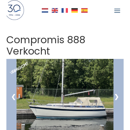
Compromis 888
Delen
Verkocht
VERKOCHT
Verkocht
❮
❯