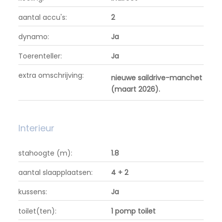
aantal accu's:
2
dynamo:
Ja
Toerenteller:
Ja
extra omschrijving:
nieuwe saildrive-manchet
(maart 2026).
Interieur
stahoogte (m):
1.8
aantal slaapplaatsen:
4 + 2
kussens:
Ja
toilet(ten):
1 pomp toilet