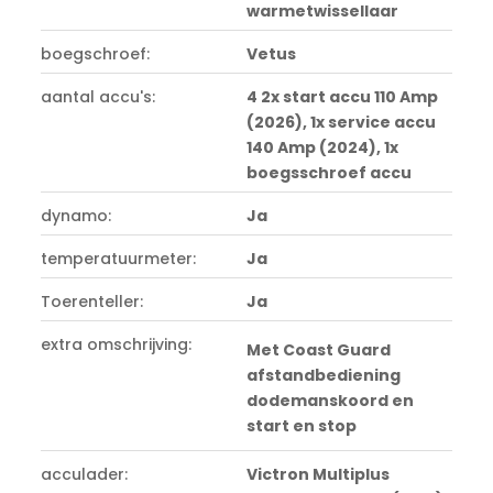
warmetwissellaar
boegschroef:
Vetus
aantal accu's:
4 2x start accu 110 Amp
(2026), 1x service accu
140 Amp (2024), 1x
boegsschroef accu
dynamo:
Ja
temperatuurmeter:
Ja
Toerenteller:
Ja
extra omschrijving:
Met Coast Guard
afstandbediening
dodemanskoord en
start en stop
acculader:
Victron Multiplus