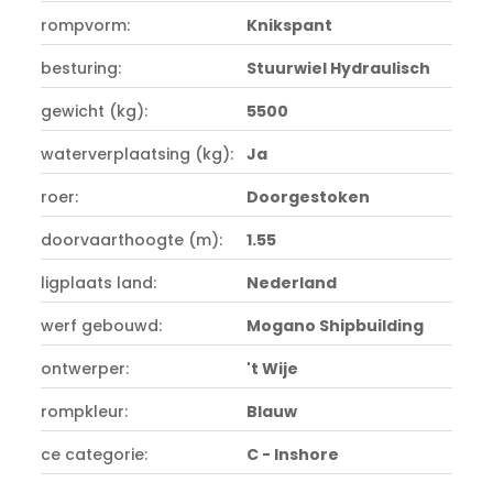
rompvorm:
Knikspant
besturing:
Stuurwiel Hydraulisch
gewicht (kg):
5500
waterverplaatsing (kg):
Ja
roer:
Doorgestoken
doorvaarthoogte (m):
1.55
ligplaats land:
Nederland
werf gebouwd:
Mogano Shipbuilding
ontwerper:
't Wije
rompkleur:
Blauw
ce categorie:
C - Inshore