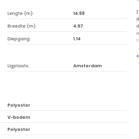
Z
Lengte (m):
14.68
d
Breedte (m):
4.57
d
e
Diepgang:
1.14
b
+
Ligplaats:
Amsterdam
Polyester
V-bodem
Polyester