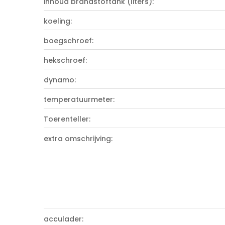
inhoud brandstoftank (liters):
koeling:
boegschroef:
hekschroef:
dynamo:
temperatuurmeter:
Toerenteller:
extra omschrijving:
acculader: