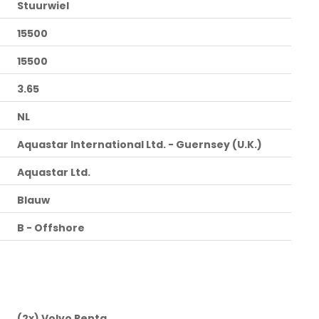
Stuurwiel
15500
15500
3.65
NL
Aquastar International Ltd. - Guernsey (U.K.)
Aquastar Ltd.
Blauw
B - Offshore
(2x) Volvo Penta