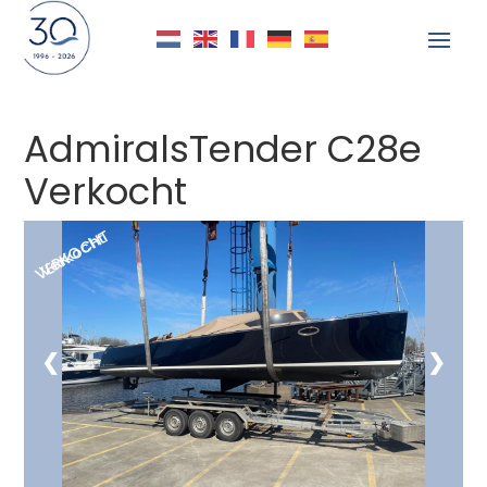
AdmiralsTender C28e
Verkocht
Delen
VERKOCHT
Verkocht
❮
❯