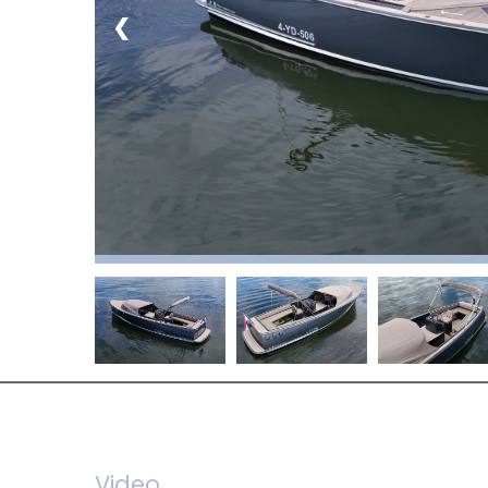
❮
Video