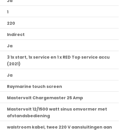
Ja
1
220
Indirect
Ja
3 1x start, 1x service en 1 x RED Top service accu
(2021)
Ja
Raymarine touch screen
Mastervolt Chargemaster 25 Amp
Mastervolt 12/1500 watt sinus omvormer met
afstandsbediening
walstroom kabel, twee 220 V aansluitingen aan