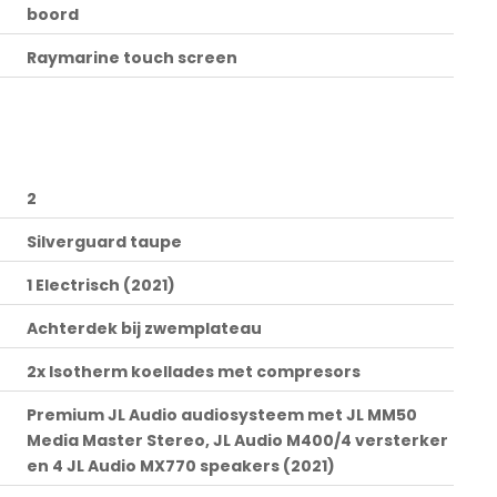
boord
Raymarine touch screen
2
Silverguard taupe
1 Electrisch (2021)
Achterdek bij zwemplateau
2x Isotherm koellades met compresors
Premium JL Audio audiosysteem met JL MM50
Media Master Stereo, JL Audio M400/4 versterker
en 4 JL Audio MX770 speakers (2021)