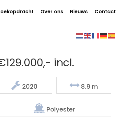
Zoekopdracht
Over ons
Nieuws
Contact
€129.000,- incl.
Delen
2020
8.9 m
Polyester