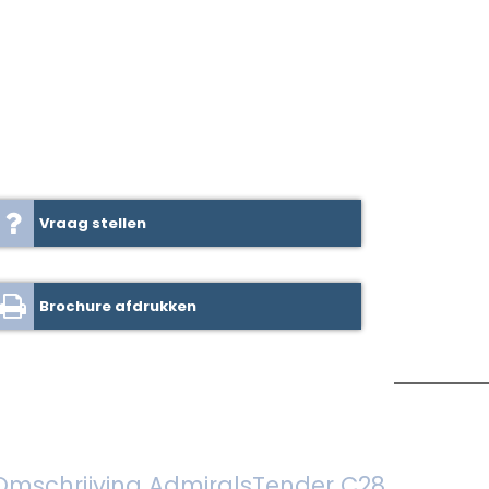
Vraag stellen
Brochure afdrukken
Omschrijving AdmiralsTender C28