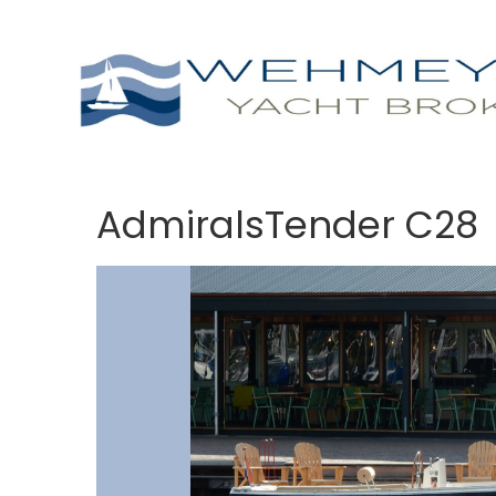
AdmiralsTender C28