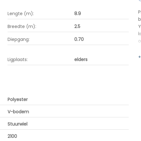
P
Lengte (m):
8.9
b
Breedte (m):
2.5
Y
k
Diepgang:
0.70
o
+
Ligplaats:
elders
Polyester
V-bodem
Stuurwiel
2100