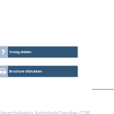
Vraag stellen
Brochure afdrukken
Omschrijving AdmiralsTender C28